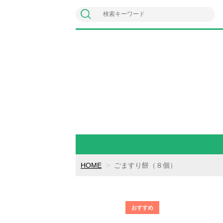
HOME
ごますり餅（８個）